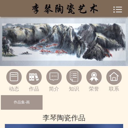


首页
作者简介
作品集锦
新闻资讯
陶瓷知识






联系我们
动态
作品
简介
知识
荣誉
联系
私人定制
作品集-画
李琴陶瓷作品